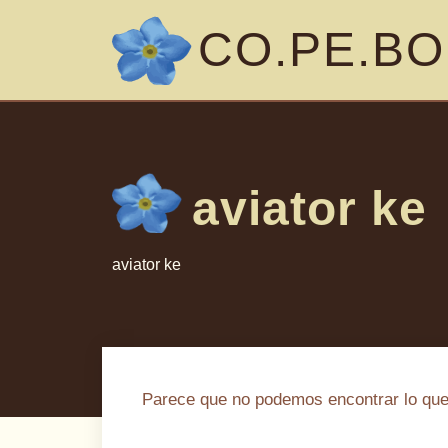
CO.PE.BO
aviator ke
aviator ke
Parece que no podemos encontrar lo qu