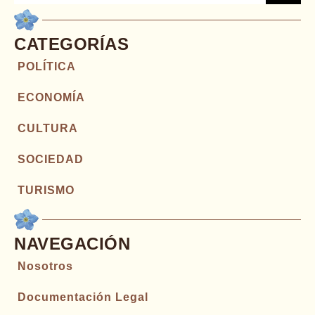
CATEGORÍAS
POLÍTICA
ECONOMÍA
CULTURA
SOCIEDAD
TURISMO
NAVEGACIÓN
Nosotros
Documentación Legal