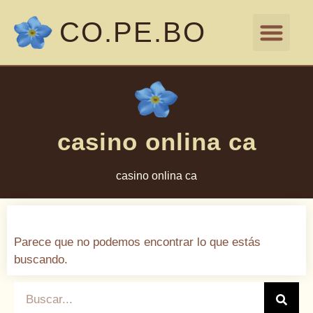
CO.PE.BO
DOCUMENTACIÓN LEGAL
NÓMINA DE AUTO
casino onlina ca
casino onlina ca
Parece que no podemos encontrar lo que estás
buscando.