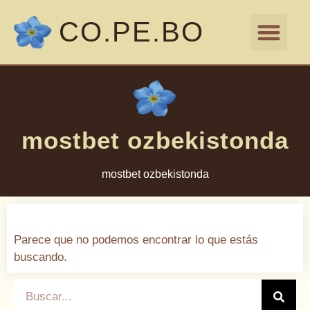
CO.PE.BO
DOCUMENTACIÓN LEGAL
NÓMINA DE AUTO
mostbet ozbekistonda
mostbet ozbekistonda
Parece que no podemos encontrar lo que estás
buscando.