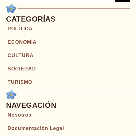
CATEGORÍAS
POLÍTICA
ECONOMÍA
CULTURA
SOCIEDAD
TURISMO
NAVEGACIÓN
Nosotros
Documentación Legal