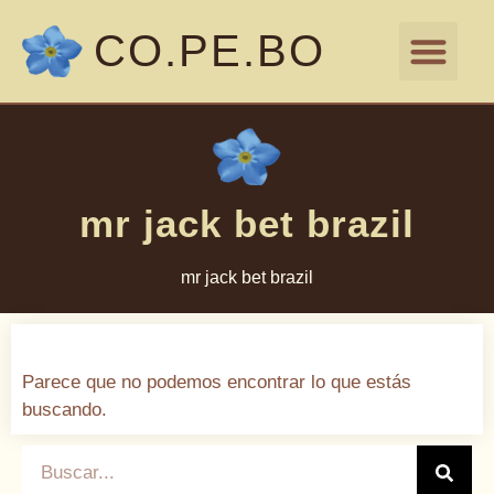
CO.PE.BO
DOCUMENTACIÓN LEGAL
NÓMINA DE AUTO
mr jack bet brazil
mr jack bet brazil
Parece que no podemos encontrar lo que estás
buscando.