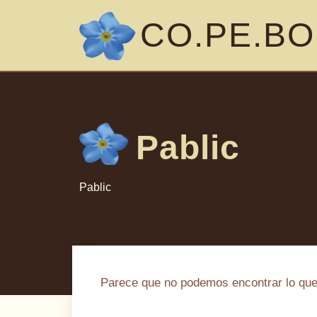
CO.PE.BO
Pablic
Pablic
Parece que no podemos encontrar lo qu